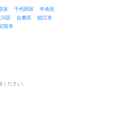
京区
千代田区
中央区
荒川区
台東区
狛江市
町田市
録ください。