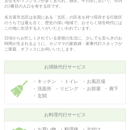
営住宅やマンションが多く見られ、緑区、中川区に次いで、市内
の3番目の人口を有する区です。
名古屋市北区は全国にある「北区」の区名を持つ現存する行政区
のうちでは最も古く、歴史の深い地域で、おそらく弥生時代には
この地に生活する人々がいたといわれています。
日頃からお忙しくされている皆様の生活に、少しでも安らぎのお
時間が生まれるように、カジママの家政婦・家事代行スタッフが
ご家庭、オフィスにお伺いいたします。
お掃除代行サービス
キッチン
トイレ
お風呂場
洗面所
リビング
お部屋
廊下
玄関
お料理代行サービス
お買い物
料理後
片付け