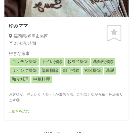
ゆみママ
福岡県/福岡市南区
2170円/時間
得意な家事
キッチン掃除
トイレ掃除
お風呂掃除
洗面所掃除
リビング掃除
部屋掃除
廊下掃除
玄関掃除
洗濯
和食料理
中華料理
お客様が、満足いくサポートが出来る様、ご相談しながら精一杯頑張り
ます😊
...続きを読む
訪問可能地域
福岡市南区、城南区、中央区
春日市 他にもご相談ください😊